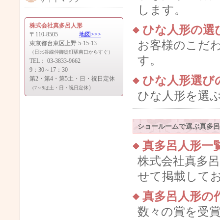
します。
株式会社真多呂人形
ひな人形の選
〒110-8505
地図>>>
お客様のこだ
東京都台東区上野 5-15-13
（日比谷線仲御徒町駅南口からすぐ）
す。
TEL： 03-3833-9662
9：30～17：30
ひな人形選び
第2・第4・第5土・日・祝日定休
）
（7～9は土・日・祝日定休
ひな人形を選
ショールームで選ぶ真多呂
真多呂人形一
株式会社真多
せて掲載して
真多呂人形の
数々の賞を受賞