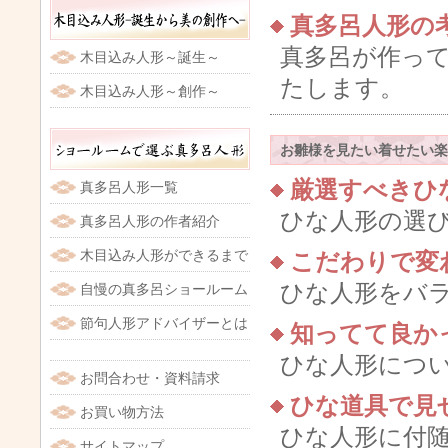
真多呂人形の
真多呂が作っ
木目込み人形～誕生～
たします。
木目込み人形～創作～
お雛様を見たい着せたい楽
厳選すべきひ
真多呂人形一覧
ひな人形の選
真多呂人形の作者紹介
木目込み人形ができるまで
こだわりで変
ひな人形をバ
自慢の真多呂ショールーム
節句人形アドバイザーとは
知ってて良か
ひな人形につ
お問合わせ・資料請求
ひな道具で見
お買い物方法
ひな人形に付
サイトマップ