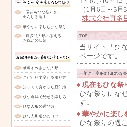
1～6月/10～
（1月6日～5
現在もひな祭りを
株式会社真多
重んじる理由
華やかに楽しむひな祭り
真多呂人形の考える
TOP
お祝いの伝統
当サイト「ひ
ページです。
厳選すべきひな人形
一年に一度を楽しむひな祭
こだわりで変わる飾り方
現在もひな祭
知ってて良かった豆知識
ひな祭りにな
ひな道具で見せる楽しみ
す。
ひな人形の選び方
華やかに楽し
ひな人形選びのコツ
ひな祭りの過